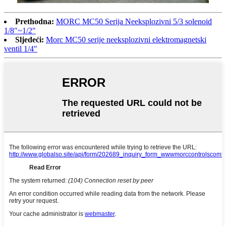
Prethodna:
MORC MC50 Serija Neeksplozivni 5/3 solenoid
1/8″~1/2″
Sljedeći:
Morc MC50 serije neeksplozivni elektromagnetski
ventil 1/4"