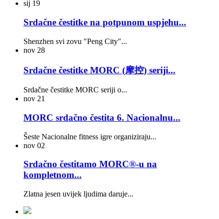
sij
19
Srdačne čestitke na potpunom uspjehu...
Shenzhen svi zovu "Peng City"...
nov
28
Srdačne čestitke MORC (摩控) seriji...
Srdačne čestitke MORC seriji o...
nov
21
MORC srdačno čestita 6. Nacionalnu...
Šeste Nacionalne fitness igre organiziraju...
nov
02
Srdačno čestitamo MORC®-u na
kompletnom...
Zlatna jesen uvijek ljudima daruje...