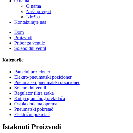
O nama
O nama
Naša povijest
Izložba
Kontaktirajte nas
Dom
Proizvodi
Pribor za ventile
Solenoidni ventil
Kategorije
Pametni pozicioner
Elektro-pneumatski pozicioner
Pneumatski-pneumatski pozicioner
Solenoidni ventil
Regulator filtra zraka
Kutija graničnog prekidača
Ostala dodatna oprema
Pneumatski pokretač
Električni pokretač
Istaknuti Proizvodi