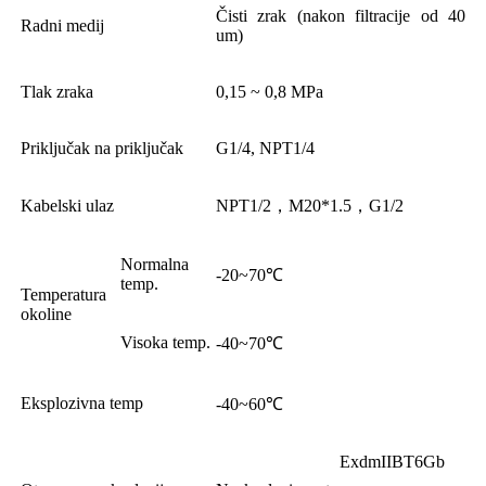
Čisti zrak (nakon filtracije od 40
Radni medij
um)
Tlak zraka
0,15 ~ 0,8 MPa
Priključak na priključak
G1/4, NPT1/4
Kabelski ulaz
NPT1/2，M20*1.5，G1/2
Normalna
-20~70℃
temp.
Temperatura
okoline
Visoka temp.
-40~70℃
Eksplozivna temp
-40~60℃
ExdmIIBT6Gb