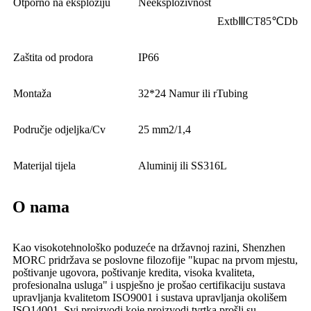
Otporno na eksploziju
Neeksplozivnost
ExtbⅢCT85℃Db
Zaštita od prodora
IP66
Montaža
32*24 Namur ili rTubing
Područje odjeljka/Cv
25 mm2/1,4
Materijal tijela
Aluminij ili SS316L
O nama
Kao visokotehnološko poduzeće na državnoj razini, Shenzhen
MORC pridržava se poslovne filozofije "kupac na prvom mjestu,
poštivanje ugovora, poštivanje kredita, visoka kvaliteta,
profesionalna usluga" i uspješno je prošao certifikaciju sustava
upravljanja kvalitetom ISO9001 i sustava upravljanja okolišem
ISO14001 .Svi proizvodi koje proizvodi tvrtka prošli su