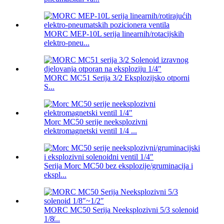
MORC MEP-10L serija linearnih/rotacijskih
elektro-pneu...
MORC MC51 Serija 3/2 Eksplozijsko otporni
S...
Morc MC50 serije neeksplozivni
elektromagnetski ventil 1/4 ...
Serija Morc MC50 bez eksplozije/gruminacija i
ekspl...
MORC MC50 Serija Neeksplozivni 5/3 solenoid
1/8̸...