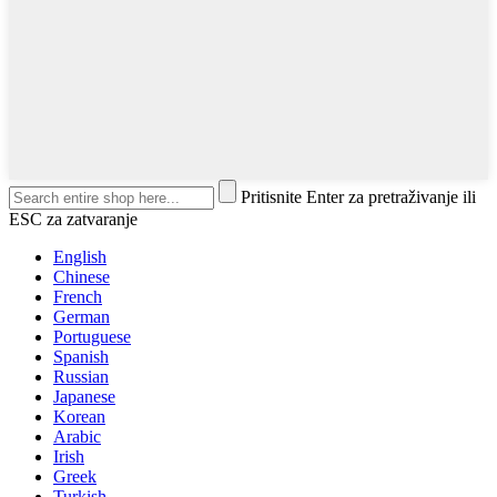
Pritisnite Enter za pretraživanje ili
ESC za zatvaranje
English
Chinese
French
German
Portuguese
Spanish
Russian
Japanese
Korean
Arabic
Irish
Greek
Turkish