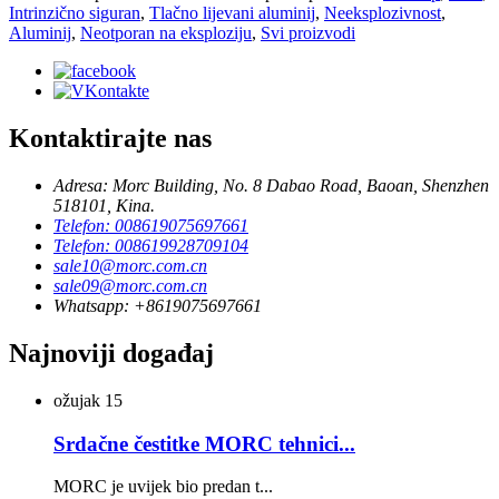
Intrinzično siguran
,
Tlačno lijevani aluminij
,
Neeksplozivnost
,
Aluminij
,
Neotporan na eksploziju
,
Svi proizvodi
Kontaktirajte nas
Adresa: Morc Building, No. 8 Dabao Road, Baoan, Shenzhen
518101, Kina.
Telefon: 008619075697661
Telefon: 008619928709104
sale10@morc.com.cn
sale09@morc.com.cn
Whatsapp: +8619075697661
Najnoviji događaj
ožujak
15
Srdačne čestitke MORC tehnici...
MORC je uvijek bio predan t...