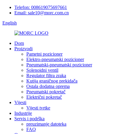
Telefon: 008619075697661
Email: sale10@morc.com.cn
English
Dom
Proizvodi
Pametni pozicioner
Elektro-pneumatski pozicioner
Pneumatski-pneumatski pozicioner
Solenoidni ventil
Regulator filtra zraka
Kutija graničnog prekidača
Ostala dodatna oprema
Pneumatski pokretač
Električni pokretač
Vijesti
Vijesti tvrtke
Industrije
Servis i podrška
preuzimanje datoteka
FAQ